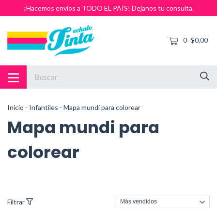
¡Hacemos envíos a TODO EL PAÍS! Dejanos tu consulta.
0
$0,00
-
Inicio
-
Infantiles
-
Mapa mundi para colorear
Mapa mundi para
colorear
Filtrar