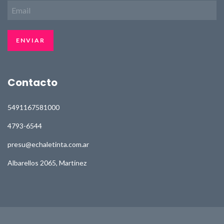
Contacto
5491167581000
4793-6544
presu@echaletinta.com.ar
Albarellos 2065, Martínez