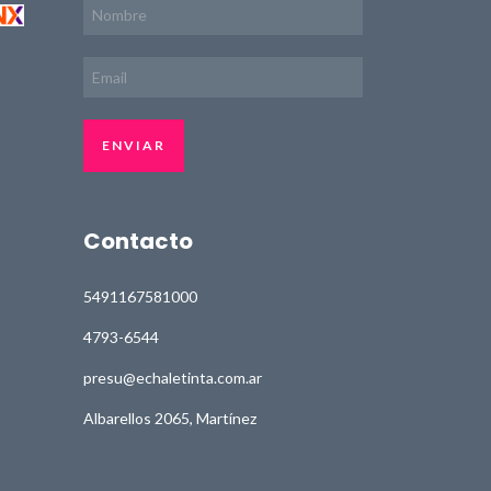
Contacto
5491167581000
4793-6544
presu@echaletinta.com.ar
Albarellos 2065, Martínez