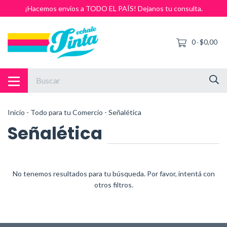
¡Hacemos envíos a TODO EL PAÍS! Dejanos tu consulta.
0
$0,00
-
Inicio
-
Todo para tu Comercio
-
Señalética
Señalética
No tenemos resultados para tu búsqueda. Por favor, intentá con
otros filtros.