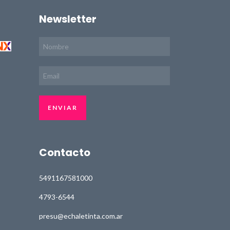
Newsletter
Contacto
5491167581000
4793-6544
presu@echaletinta.com.ar