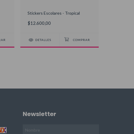
Stickers Escolares - Tropical
Tags para V
$12.600,00
$6.500,00
DETALLES
DETALLE
Newsletter