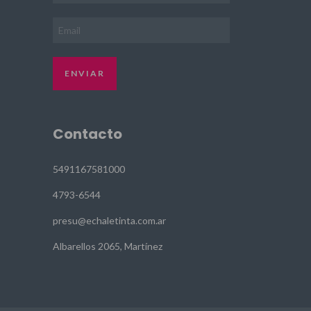
Contacto
5491167581000
4793-6544
presu@echaletinta.com.ar
Albarellos 2065, Martínez