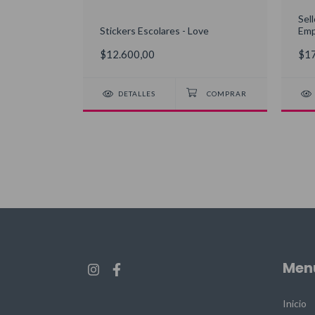
Sel
ering Mix
Stickers Escolares - Love
Emp
$12.600,00
$17
COMPRAR
DETALLES
Men
Inicio