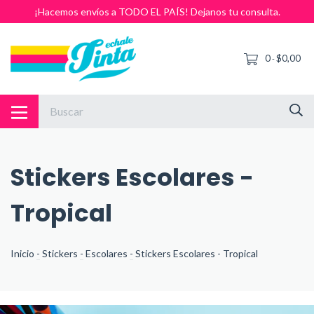
¡Hacemos envíos a TODO EL PAÍS! Dejanos tu consulta.
0
$0,00
-
Stickers Escolares -
Tropical
Inicio
-
Stickers
-
Escolares
-
Stickers Escolares - Tropical