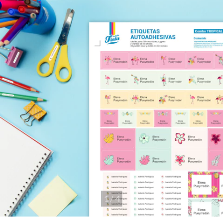
1
/
4