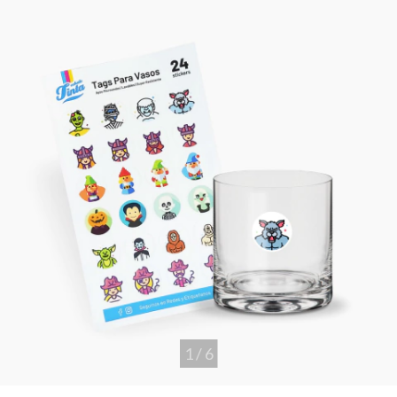
1
/
6