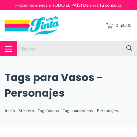
¡Hacemos envíos a TODO EL PAÍS! Dejanos tu consulta.
0
$0,00
-
Tags para Vasos -
Personajes
Inicio
-
Stickers
-
Tags Vasos
-
Tags para Vasos - Personajes